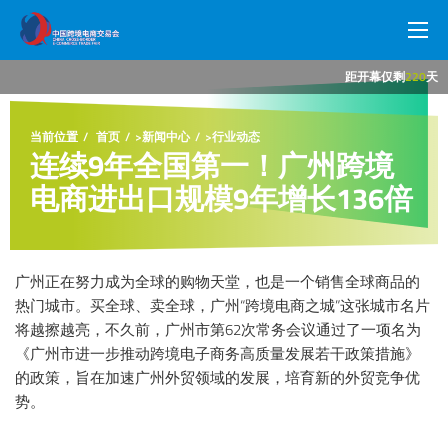
距开幕仅剩
220
天
网站首页
当前位置
首页
>
新闻中心
>
行业动态
展会概况
连续9年全国第一！广州跨境
电商进出口规模9年增长136倍
参展商中心
观众中心
广州正在努力成为全球的购物天堂，也是一个销售全球商品的
热门城市。买全球、卖全球，广州“跨境电商之城”这张城市名片
新闻中心
将越擦越亮，不久前，广州市第62次常务会议通过了一项名为
《广州市进一步推动跨境电子商务高质量发展若干政策措施》
展馆交通
的政策，旨在加速广州外贸领域的发展，培育新的外贸竞争优
势。
商旅服务