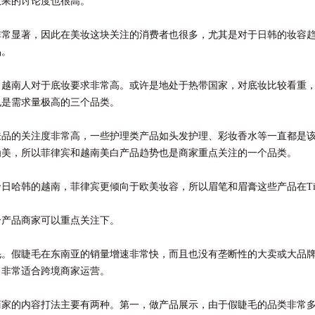
效果的讨论度也很高。
非常显著，因此在美妆这块关注的消费者也很多，尤其是对于日韩的妆容
品。
，越南人对于底妆要求非常高。或许是地处于热带国家，对底妆比较看重
也是需求量极高的三个品类。
肤品的关注度非常高，一些护理类产品如头发护理、彩妆香水等一直都是
为美，所以菲律宾和越南美白产品趋势也是商家重点关注的一个品类。
日哈韩的越南，菲律宾更倾向于欧美妆容，所以眉笔和眉膏这些产品在Tik
个产品商家可以重点关注下。
。假睫毛在东南亚的销量增速非常快，而且也没有垄断性的大卖或大品牌在
，非常适合跨境商家运营。
商家的内容打法主要有两种。第一，做产品展示，由于假睫毛的品类非常