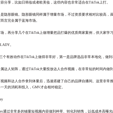
容分享，比如日韩妆或者欧美妆，这些内容也非常适合在TikTok上打。
目是隐形眼镜。隐形眼镜同样属于增量市场，不过资质要求相对比较高，
家而言完全属于蓝海市场。
场，再分享几个在TikTok上做增量把品打爆的优质商家案例，供大家学
LADY。
DY有三个有效动作在TikTok上做得非常好，第一是品牌选品非常本地化，
属达人矩阵，通过TikTok大量投放达人合作视频，在非常短的时间内做
短视频和达人合作拿到体量后，迅速搭建了自己的品牌自播间。这里非常推
一天的消耗和投入，GMV才会相对稳定。
ey
orkey通过非常多的铺量短视频内容做到种草、转化到销售，以低成本高