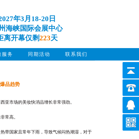
2027年3月18-20日
州海峡国际会展中心
距离开幕仅剩
223
天
旅服务
同期活动
联系我们
选爆品趋势
来西亚市场的美妆快消品增长非常强劲。
论非常高。
是热带国家且常年下雨，导致气候闷热潮湿，对于